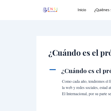
Ir
Navegación
al
de
Inicio
¿Quiénes
contenido
entradas
¿Cuándo es el p
A
¿Cuándo es el p
Como cada año, tendremos el En
la web y redes sociales, estad a
El Internacional, por su parte s