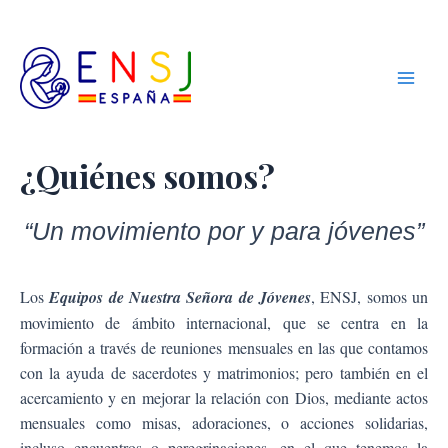
Ir
Main
Equipos de
al
Nuestra
Men
contenido
Señora de
Jóvenes
¿Quiénes somos?
“Un movimiento por y para jóvenes”
Los
Equipos de Nuestra Señora de Jóvenes
, ENSJ, somos un
movimiento de ámbito internacional, que se centra en la
formación a través de reuniones mensuales en las que contamos
con la ayuda de sacerdotes y matrimonios; pero también en el
acercamiento y en mejorar la relación con Dios, mediante actos
mensuales como misas, adoraciones, o acciones solidarias,
incluso encuentros o peregrinaciones, en el que tenemos la