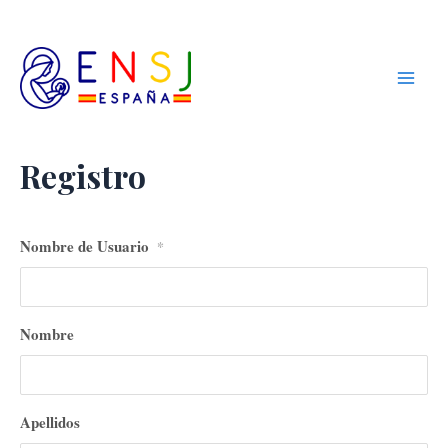
Ir
Main
Equipos de
al
Nuestra
Men
contenido
Señora de
Jóvenes
Registro
Nombre de Usuario
*
Nombre
Apellidos