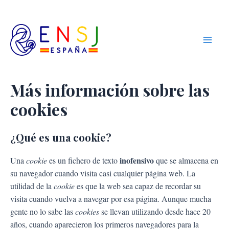
Ir
Main
Equipos de
al
Nuestra
Men
contenido
Señora de
Jóvenes
Más información sobre las
cookies
¿Qué es una cookie?
inofensivo
Una
cookie
es un fichero de texto
que se almacena en
su navegador cuando visita casi cualquier página web. La
utilidad de la
cookie
es que la web sea capaz de recordar su
visita cuando vuelva a navegar por esa página. Aunque mucha
gente no lo sabe las
cookies
se llevan utilizando desde hace 20
años, cuando aparecieron los primeros navegadores para la