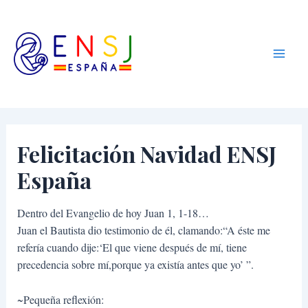
Ir
Navegación
Main
Equipos de
al
de
Nuestra
Men
contenido
entradas
Señora de
Jóvenes
Felicitación Navidad ENSJ
España
Dentro del Evangelio de hoy Juan 1, 1-18…
Juan el Bautista dio testimonio de él, clamando:“A éste me
refería cuando dije:‘El que viene después de mí, tiene
precedencia sobre mí,porque ya existía antes que yo’ ”.
~Pequeña reflexión: